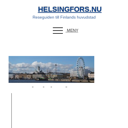
HELSINGFORS.NU
Reseguiden till Finlands huvudstad
MENY
helsingfors
pariserhjul