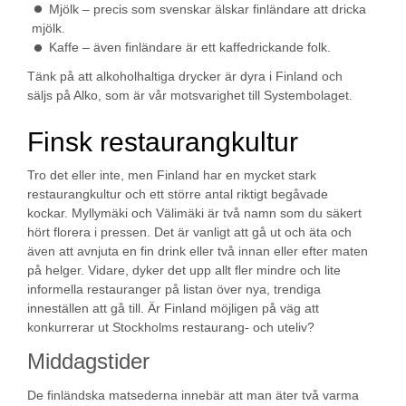
Mjölk – precis som svenskar älskar finländare att dricka
mjölk.
Kaffe – även finländare är ett kaffedrickande folk.
Tänk på att alkoholhaltiga drycker är dyra i Finland och
säljs på Alko, som är vår motsvarighet till Systembolaget.
Finsk restaurangkultur
Tro det eller inte, men Finland har en mycket stark
restaurangkultur och ett större antal riktigt begåvade
kockar. Myllymäki och Välimäki är två namn som du säkert
hört florera i pressen. Det är vanligt att gå ut och äta och
även att avnjuta en fin drink eller två innan eller efter maten
på helger. Vidare, dyker det upp allt fler mindre och lite
informella restauranger på listan över nya, trendiga
inneställen att gå till. Är Finland möjligen på väg att
konkurrerar ut Stockholms restaurang- och uteliv?
Middagstider
De finländska matsederna innebär att man äter två varma