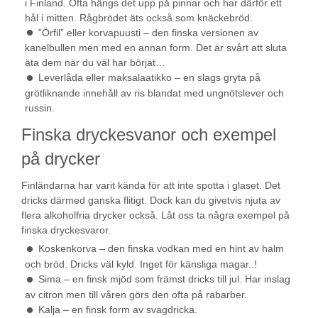
i Finland. Ofta hängs det upp på pinnar och har därför ett
hål i mitten. Rågbrödet äts också som knäckebröd.
”Örfil” eller korvapuusti – den finska versionen av
kanelbullen men med en annan form. Det är svårt att sluta
äta dem när du väl har börjat…
Leverlåda eller maksalaatikko – en slags gryta på
grötliknande innehåll av ris blandat med ungnötslever och
russin.
Finska dryckesvanor och exempel
på drycker
Finländarna har varit kända för att inte spotta i glaset. Det
dricks därmed ganska flitigt. Dock kan du givetvis njuta av
flera alkoholfria drycker också. Låt oss ta några exempel på
finska dryckesvaror.
Koskenkorva – den finska vodkan med en hint av halm
och bröd. Dricks väl kyld. Inget för känsliga magar..!
Sima – en finsk mjöd som främst dricks till jul. Har inslag
av citron men till våren görs den ofta på rabarber.
Kalja – en finsk form av svagdricka.