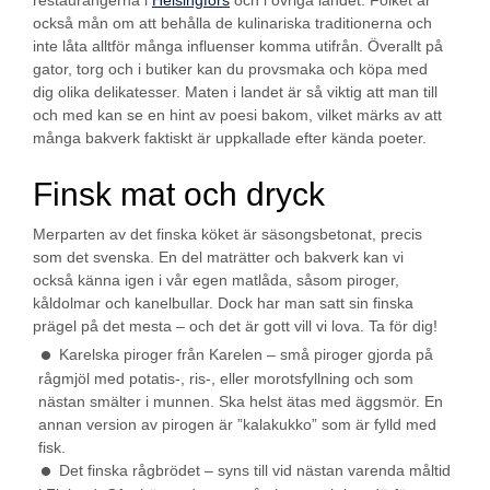
restaurangerna i
Helsingfors
och i övriga landet. Folket är
också mån om att behålla de kulinariska traditionerna och
inte låta alltför många influenser komma utifrån. Överallt på
gator, torg och i butiker kan du provsmaka och köpa med
dig olika delikatesser. Maten i landet är så viktig att man till
och med kan se en hint av poesi bakom, vilket märks av att
många bakverk faktiskt är uppkallade efter kända poeter.
Finsk mat och dryck
Merparten av det finska köket är säsongsbetonat, precis
som det svenska. En del maträtter och bakverk kan vi
också känna igen i vår egen matlåda, såsom piroger,
kåldolmar och kanelbullar. Dock har man satt sin finska
prägel på det mesta – och det är gott vill vi lova. Ta för dig!
Karelska piroger från Karelen – små piroger gjorda på
rågmjöl med potatis-, ris-, eller morotsfyllning och som
nästan smälter i munnen. Ska helst ätas med äggsmör. En
annan version av pirogen är ”kalakukko” som är fylld med
fisk.
Det finska rågbrödet – syns till vid nästan varenda måltid